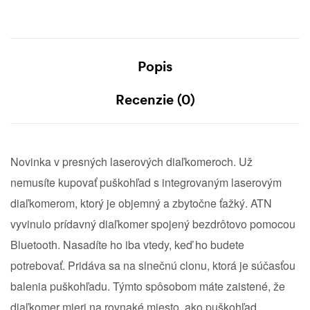
Popis
Recenzie (0)
Novinka v presných laserových diaľkomeroch. Už
nemusíte kupovať puškohľad s integrovaným laserovým
diaľkomerom, ktorý je objemný a zbytočne ťažký. ATN
vyvinulo prídavný diaľkomer spojený bezdrôtovo pomocou
Bluetooth. Nasadíte ho iba vtedy, keď ho budete
potrebovať. Pridáva sa na slnečnú clonu, ktorá je súčasťou
balenia puškohľadu. Týmto spôsobom máte zaistené, že
diaľkomer mieri na rovnaké miesto, ako puškohľad.