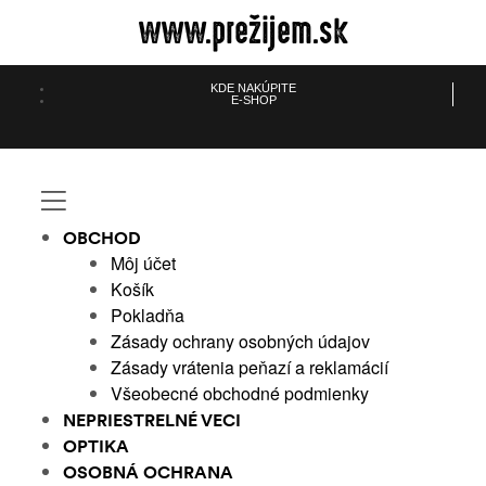
www.prežijem.sk
KDE NAKÚPITE
E-SHOP
údajov
dajov
OBCHOD
eklamácií
lamácií
Môj účet
Košík
ienky
enky
Pokladňa
Zásady ochrany osobných údajov
Zásady vrátenia peňazí a reklamácií
Všeobecné obchodné podmienky
NEPRIESTRELNÉ VECI
OPTIKA
OSOBNÁ OCHRANA