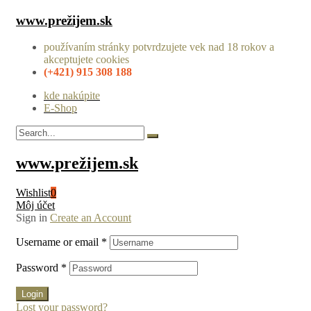
www.prežijem.sk
používaním stránky potvrdzujete vek nad 18 rokov a
akceptujete cookies
(+421) 915 308 188
kde nakúpite
E-Shop
www.prežijem.sk
Wishlist
0
Môj účet
Sign in
Create an Account
Username or email
*
Password
*
Login
Lost your password?