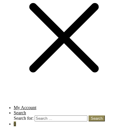
My Account
Search
Search for:
Search
0