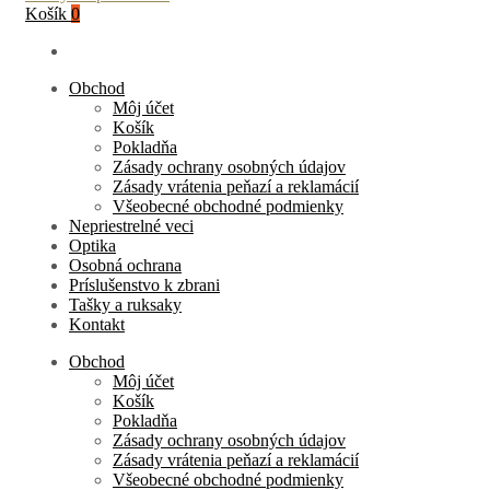
Košík
0
Obchod
Môj účet
Košík
Pokladňa
Zásady ochrany osobných údajov
Zásady vrátenia peňazí a reklamácií
Všeobecné obchodné podmienky
Nepriestrelné veci
Optika
Osobná ochrana
Príslušenstvo k zbrani
Tašky a ruksaky
Kontakt
Obchod
Môj účet
Košík
Pokladňa
Zásady ochrany osobných údajov
Zásady vrátenia peňazí a reklamácií
Všeobecné obchodné podmienky