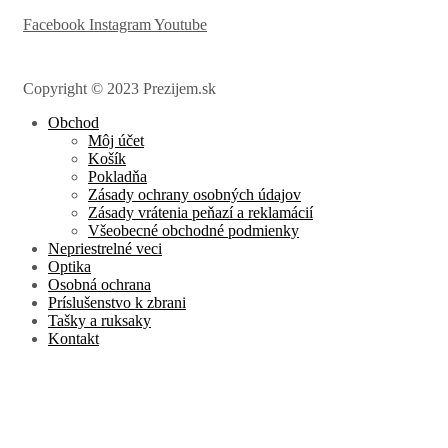
Facebook
Instagram
Youtube
Copyright © 2023 Prezijem.sk
Obchod
Môj účet
Košík
Pokladňa
Zásady ochrany osobných údajov
Zásady vrátenia peňazí a reklamácií
Všeobecné obchodné podmienky
Nepriestrelné veci
Optika
Osobná ochrana
Príslušenstvo k zbrani
Tašky a ruksaky
Kontakt