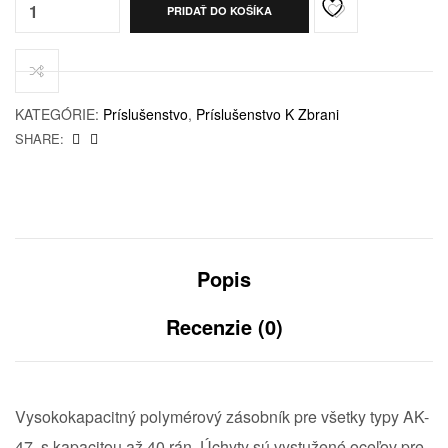
PRIDAŤ DO KOŠÍKA
KATEGÓRIE:
Príslušenstvo
,
Príslušenstvo K Zbrani
SHARE:
Popis
Recenzie (0)
Vysokokapacitný polymérový zásobník pre všetky typy AK-
47, s kapacitou až 40 rán. Úchyty sú vystužené oceľov pre