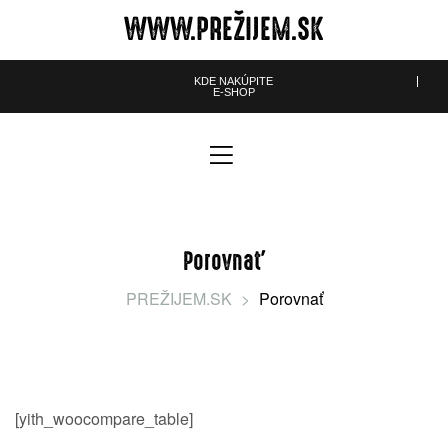
WWW.PREŽIJEM.SK
KDE NAKÚPITE
E-SHOP
údajov
dajov
eklamácií
lamácií
Porovnať
ienky
enky
PREŽIJEM.SK
>
Porovnať
[yith_woocompare_table]